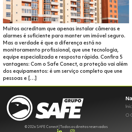
Muitos acreditam que apenas instalar câmeras e
alarmes é suficiente para manter um imóvel seguro.
Mas a verdade é que a diferença está no
monitoramento profissional, que une tecnologia,
equipe especializada e resposta rápida. Confira 5
vantagens: Com o Safe Conect, a proteção vai além
dos equipamentos: é um serviço completo que une
pessoas e […]
Na
Iní
O 
© 2026 SAFE Conect | Todos os direitos reservados