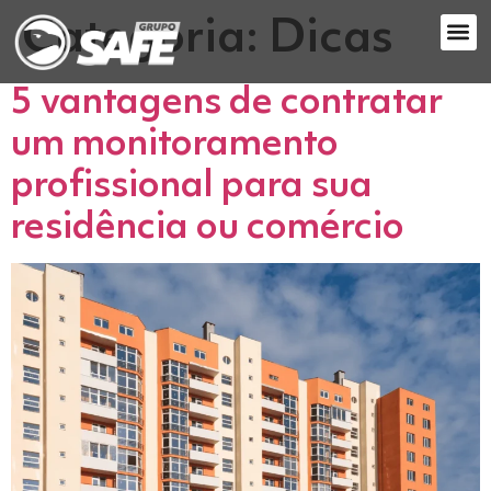
Categoria:
Dicas
5 vantagens de contratar
um monitoramento
profissional para sua
residência ou comércio